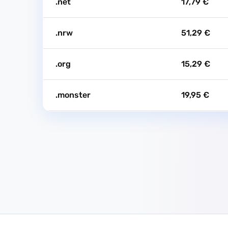
.net
17,79 €
.nrw
51,29 €
.org
15,29 €
.monster
19,95 €