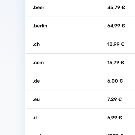
.beer
35,79 €
.berlin
64,99 €
.ch
10,99 €
.com
15,79 €
.de
6,00 €
.eu
7,29 €
.it
6,99 €